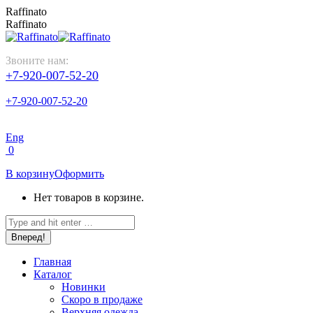
Перейти
Raffinato
к
Raffinato
содержанию
Звоните нам:
+7-920-007-52-20
+7-920-007-52-20
Eng
0
В корзину
Оформить
Нет товаров в корзине.
Поиск:
Главная
Каталог
Новинки
Скоро в продаже
Верхняя одежда