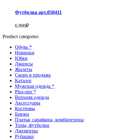
Футболка арт.050411
6,900
₽
Этот
Product categories
товар
имеет
Обувь *
несколько
Новинки
вариаций.
Юбки
Опции
Джинсы
можно
Жилеты
выбрать
Скоро в продаже
на
Каталог
странице
Мужская одежда *
товара.
Plus-size *
Верхняя одежда
Аксессуары
Костюмы
Брюки
Платья, сарафаны, комбинезоны
Топы, футболки
Джемперы
Рубашки