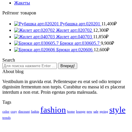
Жакеты
Рейтинг товаров
Рубашка арт.020201
11,400
₽
Жилет арт.020702
12,300
₽
Жилет арт.040703
11,850
₽
Брюки арт.030605.7
9,900
₽
Брюки арт.020606
12,600
₽
Search
Поиск:
About blog
Vestibulum in gravida erat. Pellentesque eu erat sed odio tempor
dignissim fermentum non turpis. Curabitur eu massa id ex placerat
interdum a non erat. Proin egestas porta malesuada.
Tags
fashion
style
color
cozy
discount
fashin
home
lounge
new
sale
spring
trends