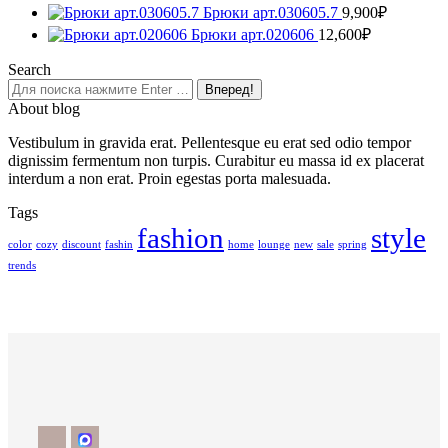
Брюки арт.030605.7
9,900
₽
Брюки арт.020606
12,600
₽
Search
About blog
Vestibulum in gravida erat. Pellentesque eu erat sed odio tempor
dignissim fermentum non turpis. Curabitur eu massa id ex placerat
interdum a non erat. Proin egestas porta malesuada.
Tags
fashion
style
color
cozy
discount
fashin
home
lounge
new
sale
spring
trends