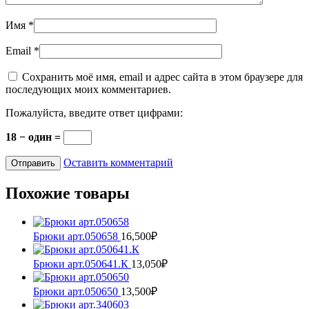
Имя
*
Email
*
Сохранить моё имя, email и адрес сайта в этом браузере для
последующих моих комментариев.
Пожалуйста, введите ответ цифрами:
18 − один =
Оставить комментарий
Похожие товары
Брюки арт.050658
16,500
₽
Этот
товар
Брюки арт.050641.К
13,050
₽
имеет
Этот
несколько
товар
Брюки арт.050650
13,500
₽
вариаций.
имеет
Этот