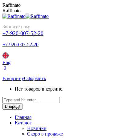
Перейти
Raffinato
к
Raffinato
содержанию
Звоните нам:
+7-920-007-52-20
+7-920-007-52-20
Eng
0
В корзину
Оформить
Нет товаров в корзине.
Поиск:
Главная
Каталог
Новинки
Скоро в продаже