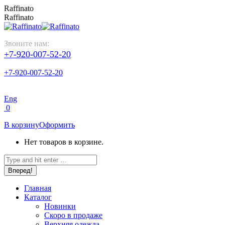
Перейти
Raffinato
к
Raffinato
содержанию
Звоните нам:
+7-920-007-52-20
+7-920-007-52-20
Eng
0
В корзину
Оформить
Нет товаров в корзине.
Поиск:
Главная
Каталог
Новинки
Скоро в продаже
Верхняя одежда