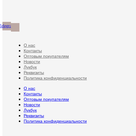
выбрать
Опции
товара.
на
можно
странице
выбрать
товара.
на
странице
Telegram
товара.
О нас
Контакты
Оптовым покупателям
Новости
Лукбук
Реквизиты
Политика конфиденциальности
О нас
Контакты
Оптовым покупателям
Новости
Лукбук
Реквизиты
Политика конфиденциальности