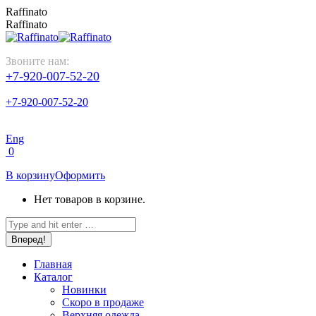
Перейти
Raffinato
к
Raffinato
содержанию
Звоните нам:
+7-920-007-52-20
+7-920-007-52-20
Eng
0
В корзину
Оформить
Нет товаров в корзине.
Поиск:
Главная
Каталог
Новинки
Скоро в продаже
Верхняя одежда