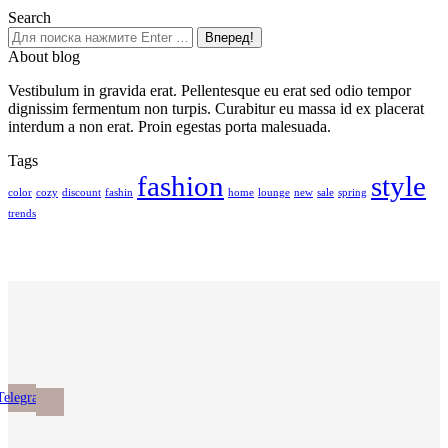
странице
Search
товара.
Поиск:
About blog
Vestibulum in gravida erat. Pellentesque eu erat sed odio tempor
dignissim fermentum non turpis. Curabitur eu massa id ex placerat
interdum a non erat. Proin egestas porta malesuada.
Tags
fashion
style
color
cozy
discount
fashin
home
lounge
new
sale
spring
trends
Telegram