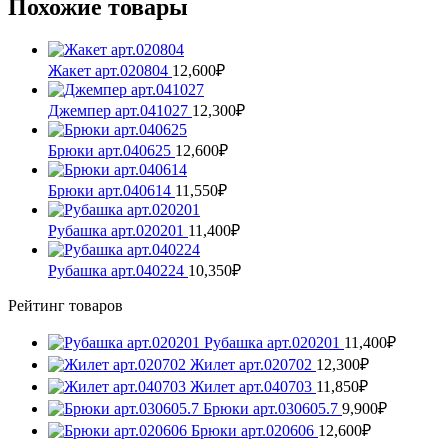
Похожие товары
Жакет арт.020804
12,600
₽
Этот
товар
Джемпер арт.041027
12,300
₽
имеет
Этот
несколько
товар
Брюки арт.040625
12,600
₽
вариаций.
имеет
Этот
Опции
несколько
товар
Брюки арт.040614
11,550
₽
можно
вариаций.
имеет
Этот
выбрать
Опции
несколько
товар
Рубашка арт.020201
11,400
₽
на
можно
вариаций.
имеет
Этот
странице
выбрать
Опции
несколько
товар
товара.
Рубашка арт.040224
10,350
₽
на
можно
вариаций.
имеет
Этот
странице
выбрать
Опции
несколько
Рейтинг товаров
товар
товара.
на
можно
вариаций.
имеет
странице
выбрать
Опции
несколько
Рубашка арт.020201
11,400
₽
товара.
на
можно
вариаций.
Жилет арт.020702
12,300
₽
странице
выбрать
Опции
Жилет арт.040703
11,850
₽
товара.
на
можно
Брюки арт.030605.7
9,900
₽
странице
выбрать
товара.
Брюки арт.020606
12,600
₽
на