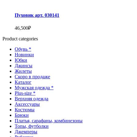
Пуховик арт. 030141
46,500
₽
Этот
Product categories
товар
имеет
Обувь *
несколько
Новинки
вариаций.
Юбки
Опции
Джинсы
можно
Жилеты
выбрать
Скоро в продаже
на
Каталог
странице
Мужская одежда *
товара.
Plus-size *
Верхняя одежда
Аксессуары
Костюмы
Брюки
Платья, сарафаны, комбинезоны
Топы, футболки
Джемперы