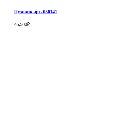
Пуховик арт. 030141
46,500
₽
Этот
товар
имеет
несколько
вариаций.
Опции
можно
выбрать
на
странице
товара.