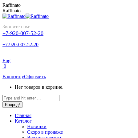
Перейти
Raffinato
к
Raffinato
содержанию
Звоните нам:
+7-920-007-52-20
+7-920-007-52-20
Eng
0
В корзину
Оформить
Нет товаров в корзине.
Поиск:
Главная
Каталог
Новинки
Скоро в продаже
Верхняя одежда