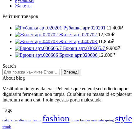
Рубашки
Жакеты
Рейтинг товаров
Рубашка арт.020201
11,400
₽
Жилет арт.020702
12,300
₽
Жилет арт.040703
11,850
₽
Брюки арт.030605.7
9,900
₽
Брюки арт.020606
12,600
₽
Search
Поиск:
About blog
Vestibulum in gravida erat. Pellentesque eu erat sed odio tempor
dignissim fermentum non turpis. Curabitur eu massa id ex placerat
interdum a non erat. Proin egestas porta malesuada.
Tags
fashion
style
color
cozy
discount
fashin
home
lounge
new
sale
spring
trends