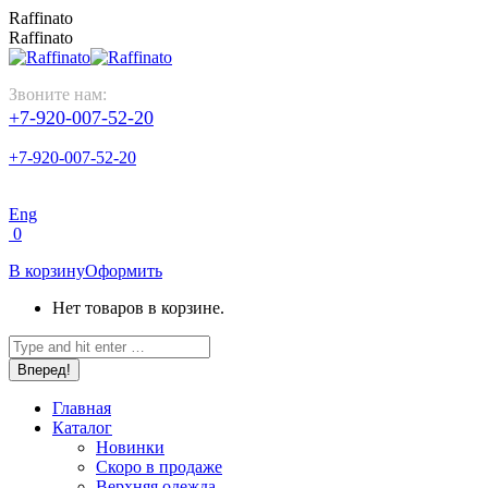
Перейти
Raffinato
к
Raffinato
содержанию
Звоните нам:
+7-920-007-52-20
+7-920-007-52-20
Eng
0
В корзину
Оформить
Нет товаров в корзине.
Поиск:
Главная
Каталог
Новинки
Скоро в продаже
Верхняя одежда