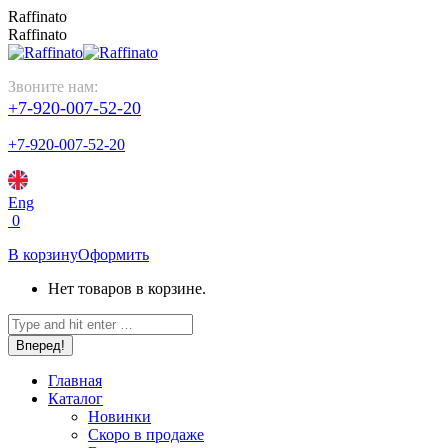
Перейти
Raffinato
к
Raffinato
содержанию
Звоните нам:
+7-920-007-52-20
+7-920-007-52-20
Eng
0
В корзину
Оформить
Нет товаров в корзине.
Поиск:
Главная
Каталог
Новинки
Скоро в продаже