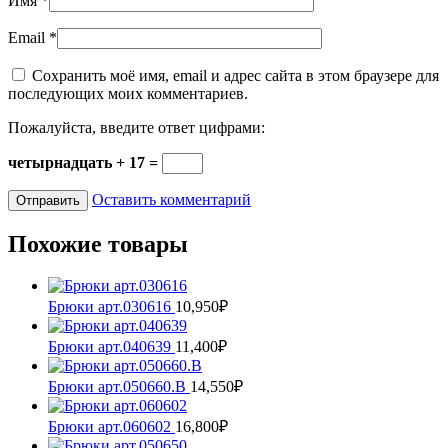
Имя
*
Email
*
Сохранить моё имя, email и адрес сайта в этом браузере для
последующих моих комментариев.
Пожалуйста, введите ответ цифрами:
четырнадцать + 17 =
Оставить комментарий
Похожие товары
Брюки арт.030616
10,950
₽
Этот
товар
Брюки арт.040639
11,400
₽
имеет
Этот
несколько
товар
Брюки арт.050660.В
14,550
₽
вариаций.
имеет
Этот
Опции
несколько
товар
Брюки арт.060602
16,800
₽
можно
вариаций.
имеет
Этот