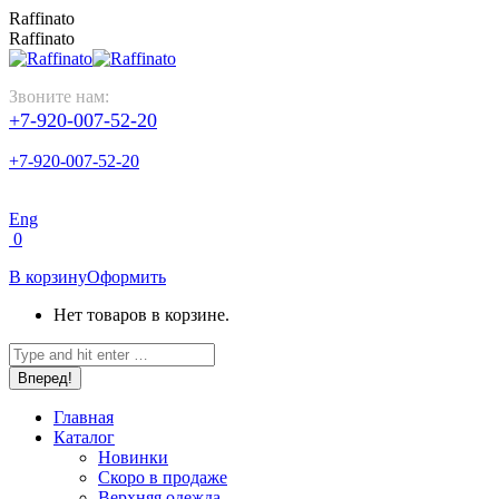
Перейти
Raffinato
к
Raffinato
содержанию
Звоните нам:
+7-920-007-52-20
+7-920-007-52-20
Eng
0
В корзину
Оформить
Нет товаров в корзине.
Поиск:
Главная
Каталог
Новинки
Скоро в продаже
Верхняя одежда