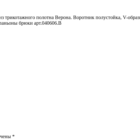
з трикотажного полотна Верона. Воротник полустойка, V-образ
паньоны брюки арт.040606.В
ечены
*