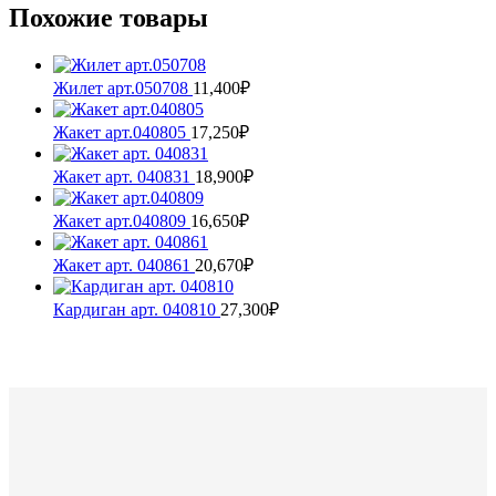
Похожие товары
Жилет арт.050708
11,400
₽
Жакет арт.040805
17,250
₽
Этот
товар
Жакет арт. 040831
18,900
₽
имеет
Этот
несколько
товар
Жакет арт.040809
16,650
₽
вариаций.
имеет
Этот
Опции
несколько
товар
Жакет арт. 040861
20,670
₽
можно
вариаций.
имеет
Этот
выбрать
Опции
несколько
товар
Кардиган арт. 040810
27,300
₽
на
можно
вариаций.
имеет
Этот
странице
выбрать
Опции
несколько
товар
товара.
на
можно
вариаций.
имеет
странице
выбрать
Опции
несколько
товара.
на
можно
вариаций.
странице
выбрать
Опции
товара.
на
можно
странице
выбрать
товара.
на