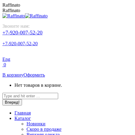
Перейти
Raffinato
к
Raffinato
содержанию
Звоните нам:
+7-920-007-52-20
+7-920-007-52-20
Eng
0
В корзину
Оформить
Нет товаров в корзине.
Поиск:
Главная
Каталог
Новинки
Скоро в продаже
Верхняя одежда