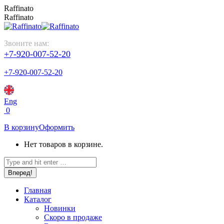
Перейти
Raffinato
к
Raffinato
содержанию
Звоните нам:
+7-920-007-52-20
+7-920-007-52-20
Eng
0
В корзину
Оформить
Нет товаров в корзине.
Поиск:
Главная
Каталог
Новинки
Скоро в продаже