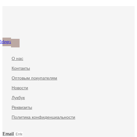
имеет
странице
выбрать
Опции
несколько
товара.
на
можно
вариаций.
странице
выбрать
Опции
товара.
на
можно
странице
выбрать
товара.
на
странице
Telegram
товара.
О нас
Контакты
Оптовым покупателям
Новости
Лукбук
Реквизиты
Политика конфиденциальности
Email