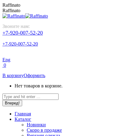
Перейти
Raffinato
к
Raffinato
содержанию
Звоните нам:
+7-920-007-52-20
+7-920-007-52-20
Eng
0
В корзину
Оформить
Нет товаров в корзине.
Поиск:
Главная
Каталог
Новинки
Скоро в продаже
Верхняя одежда