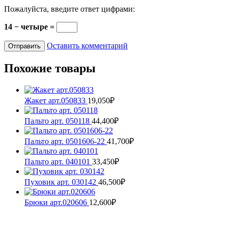
Пожалуйста, введите ответ цифрами:
14 − четыре =
Оставить комментарий
Похожие товары
Жакет арт.050833
19,050
₽
Этот
товар
Пальто арт. 050118
44,400
₽
имеет
несколько
Пальто арт. 0501606-22
41,700
₽
вариаций.
Этот
Опции
товар
Пальто арт. 040101
33,450
₽
можно
имеет
Этот
выбрать
несколько
товар
Пуховик арт. 030142
46,500
₽
на
вариаций.
имеет
Этот
странице
Опции
несколько
товар
товара.
Брюки арт.020606
12,600
₽
можно
вариаций.
имеет
Этот
выбрать
Опции
несколько
товар
на
можно
вариаций.