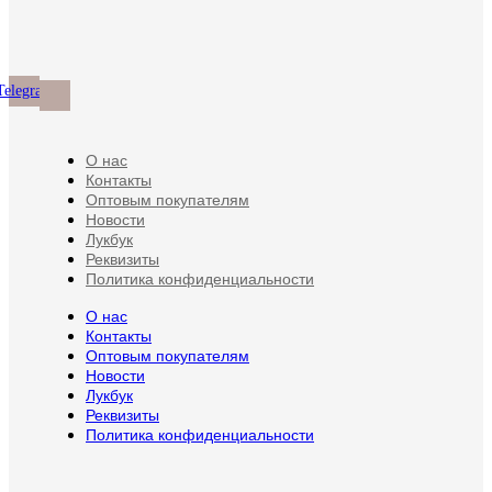
Опции
товара.
на
можно
странице
выбрать
товара.
на
странице
Telegram
товара.
О нас
Контакты
Оптовым покупателям
Новости
Лукбук
Реквизиты
Политика конфиденциальности
О нас
Контакты
Оптовым покупателям
Новости
Лукбук
Реквизиты
Политика конфиденциальности