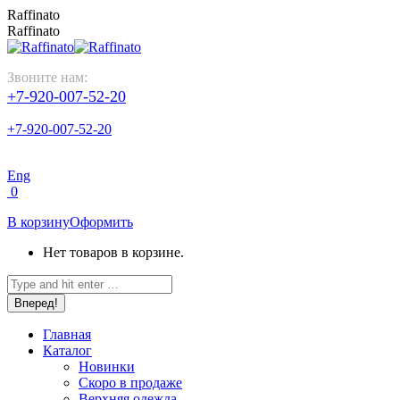
Перейти
Raffinato
к
Raffinato
содержанию
Звоните нам:
+7-920-007-52-20
+7-920-007-52-20
Eng
0
В корзину
Оформить
Нет товаров в корзине.
Поиск:
Главная
Каталог
Новинки
Скоро в продаже
Верхняя одежда